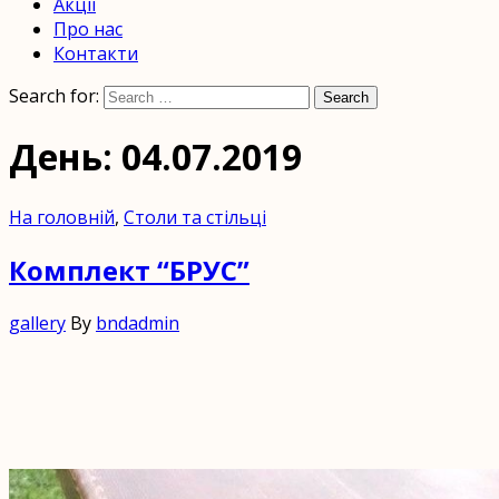
Акції
дерева
Про нас
на
Контакти
замовлення.
Search for:
Search
Экомебель
День: 04.07.2019
недорого
от
На головній
,
Столи та стільці
производителя
Комплект “БРУС”
в
Украине.
gallery
By
bndadmin
Мебель
из
дерева
купить