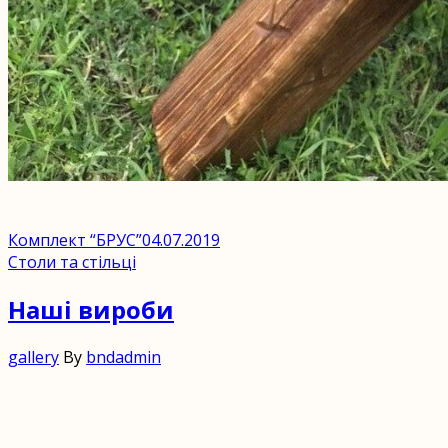
Комплект “БРУС”
04.07.2019
Столи та стільці
Наші вироби
gallery
By
bndadmin