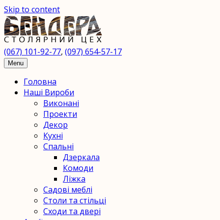
Skip to content
(067) 101-92-77
,
(097) 654-57-17
ПП
Menu
Головна
"H2O"
Наші Вироби
Виконані
-
Проекти
Декор
столярний
Кухні
Спальні
цех
Дзеркала
Комоди
Мебель
Ліжка
Садові меблі
из
Столи та стільці
натурального
Сходи та двері