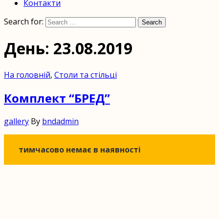
на
Контакти
замовлення.
Search for:
Search
Экомебель
День: 23.08.2019
недорого
от
На головній
,
Столи та стільці
производителя
Комплект “БРЕД”
в
Украине.
gallery
By
bndadmin
Мебель
из
тимчасово немає в наявності
дерева
купить
в
Киеве