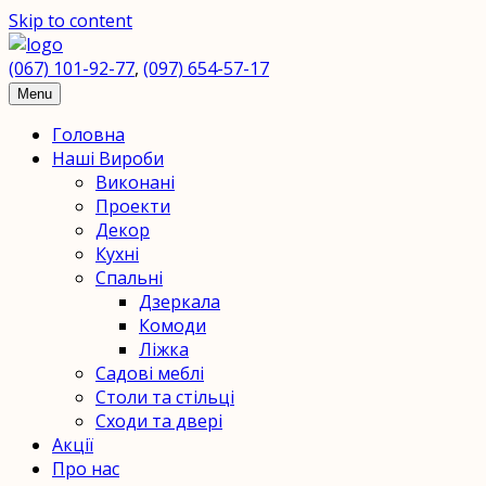
Skip to content
(067) 101-92-77
,
(097) 654-57-17
ПП
Menu
Головна
"H2O"
Наші Вироби
Виконані
-
Проекти
Декор
столярний
Кухні
Спальні
цех
Дзеркала
Комоди
Мебель
Ліжка
Садові меблі
из
Столи та стільці
натурального
Сходи та двері
Акції
дерева
Про нас