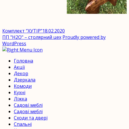
Комплект “ХУТІР”
18.02.2020
ПП "H2O" – столярний цех
Proudly powered by
WordPress
Головна
Акції
Декор
Дзеркала
Комоди
Кухні
Ліжка
Садові меблі
Садові меблі
Сходи та двері
Спальні