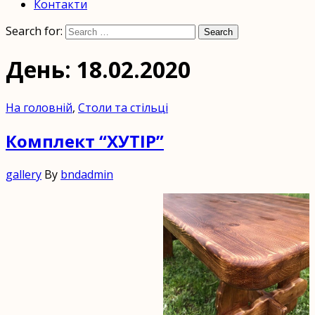
на
Контакти
замовлення.
Search for:
Search
Экомебель
День: 18.02.2020
недорого
от
На головній
,
Столи та стільці
производителя
Комплект “ХУТІР”
в
Украине.
gallery
By
bndadmin
Мебель
из
дерева
купить
в
Киеве