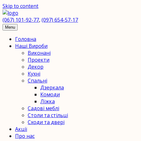
Skip to content
(067) 101-92-77
,
(097) 654-57-17
ПП
Menu
Головна
"H2O"
Наші Вироби
Виконані
-
Проекти
Декор
столярний
Кухні
Спальні
цех
Дзеркала
Комоди
Мебель
Ліжка
Садові меблі
из
Столи та стільці
натурального
Сходи та двері
Акції
дерева
Про нас